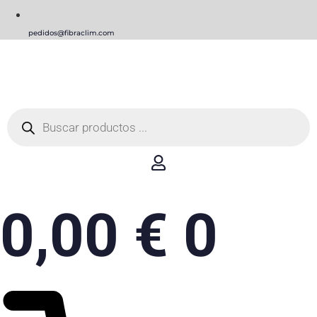
pedidos@fibraclim.com
Búsqueda
de
productos
0,00
€
0