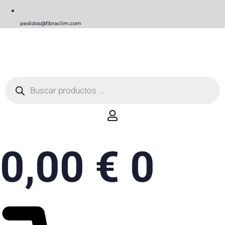
pedidos@fibraclim.com
Búsqueda
de
productos
0,00
€
0