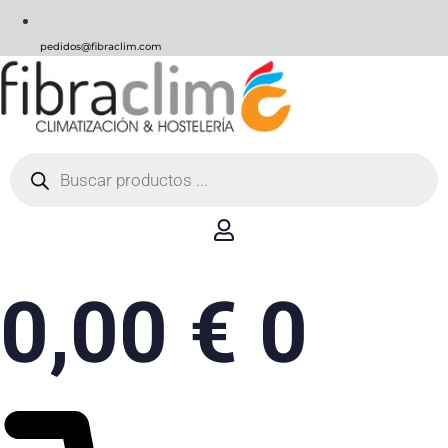
pedidos@fibraclim.com
Búsqueda
de
productos
0,00
€
0