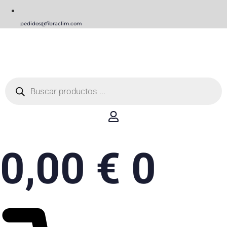
pedidos@fibraclim.com
Búsqueda
de
productos
0,00
€
0