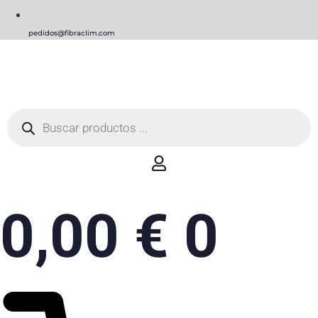
pedidos@fibraclim.com
Búsqueda
de
productos
0,00
€
0