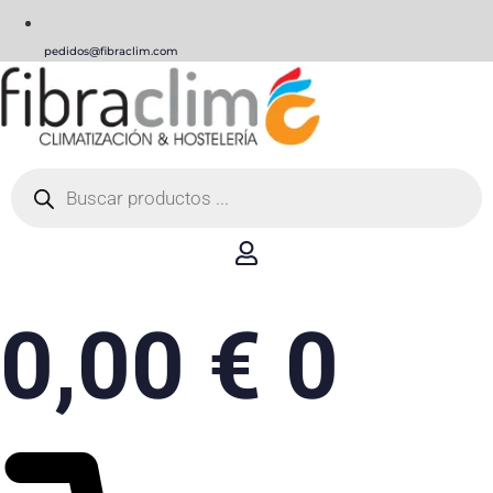
pedidos@fibraclim.com
Búsqueda
de
productos
0,00
€
0