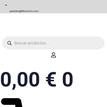
pedidos@fibraclim.com
Búsqueda
de
productos
0,00
€
0