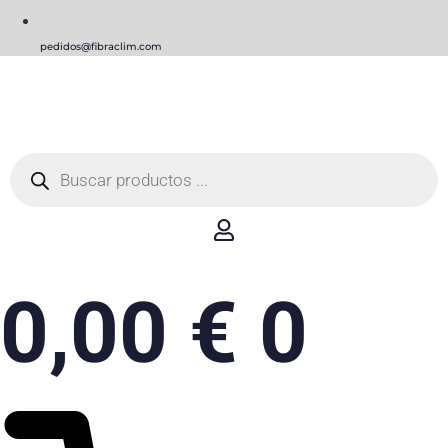
pedidos@fibraclim.com
Búsqueda
de
productos
0,00
€
0