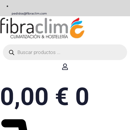
pedidos@fibraclim.com
Búsqueda
de
productos
0,00
€
0