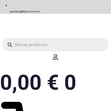
pedidos@fibraclim.com
Búsqueda
de
productos
0,00
€
0