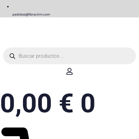
pedidos@fibraclim.com
Búsqueda
de
productos
0,00
€
0