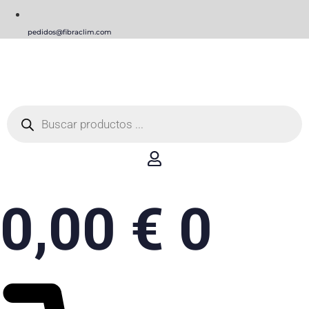
pedidos@fibraclim.com
Búsqueda
de
productos
0,00
€
0