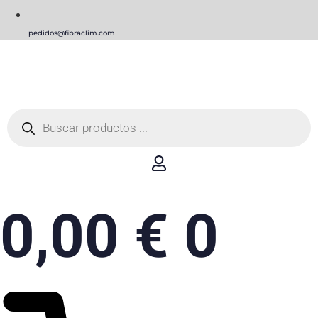
pedidos@fibraclim.com
Búsqueda
de
productos
0,00
€
0