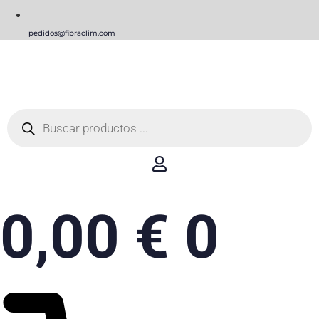
pedidos@fibraclim.com
Búsqueda
de
productos
0,00
€
0