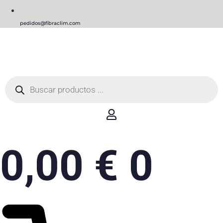
pedidos@fibraclim.com
Búsqueda
de
productos
0,00
€
0