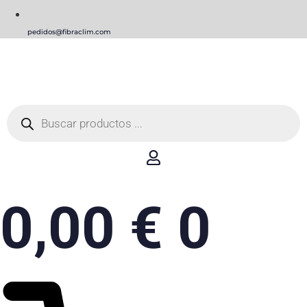
pedidos@fibraclim.com
Búsqueda
de
productos
0,00
€
0