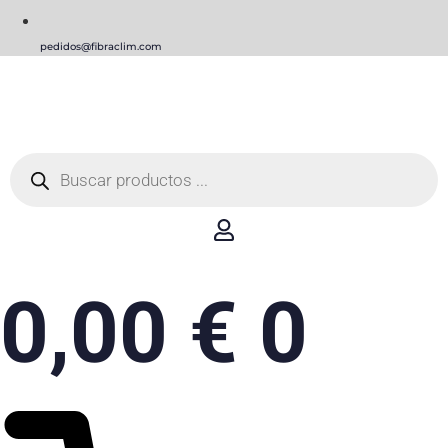
pedidos@fibraclim.com
Búsqueda
de
productos
0,00
€
0