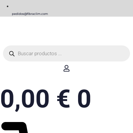
pedidos@fibraclim.com
Búsqueda
de
productos
0,00
€
0