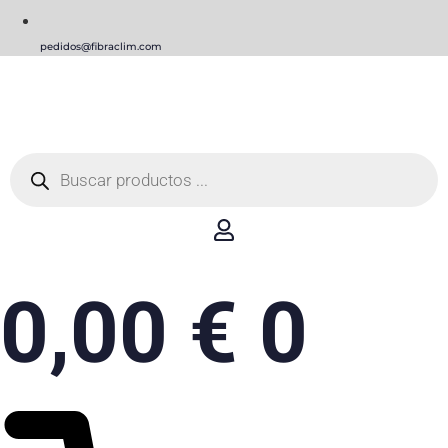
pedidos@fibraclim.com
Búsqueda
de
productos
0,00
€
0