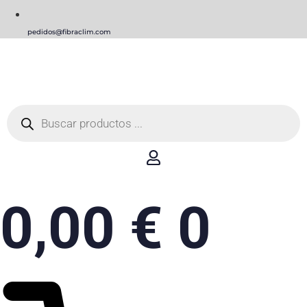
pedidos@fibraclim.com
Búsqueda
de
productos
0,00
€
0