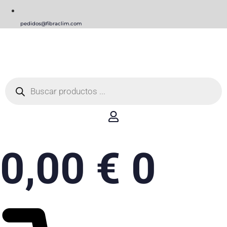
pedidos@fibraclim.com
Búsqueda
de
productos
0,00
€
0