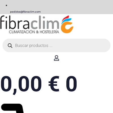
pedidos@fibraclim.com
Búsqueda
de
productos
0,00
€
0