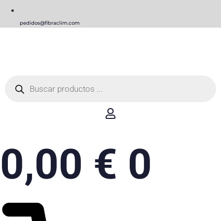
pedidos@fibraclim.com
Búsqueda
de
productos
0,00
€
0