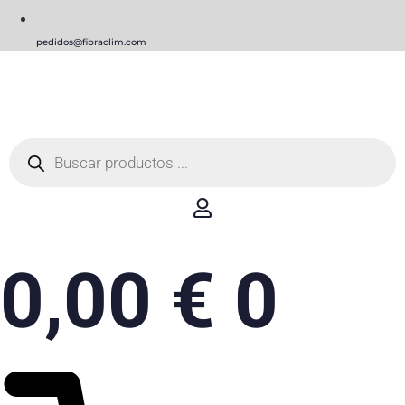
pedidos@fibraclim.com
Búsqueda
de
productos
0,00
€
0