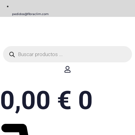
pedidos@fibraclim.com
Búsqueda
de
productos
0,00
€
0