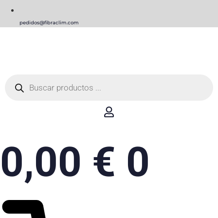
pedidos@fibraclim.com
Búsqueda
de
productos
0,00
€
0