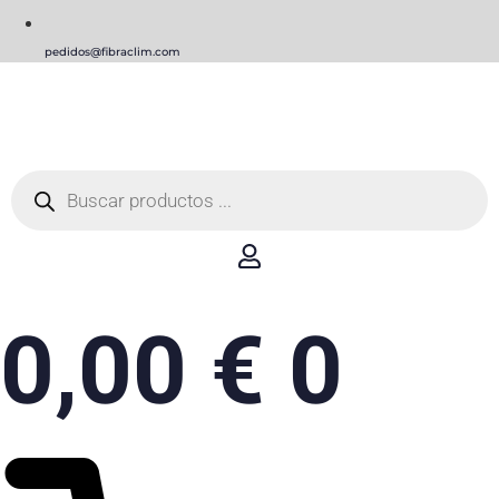
pedidos@fibraclim.com
Búsqueda
de
productos
0,00
€
0