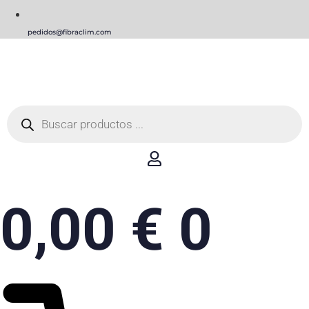
pedidos@fibraclim.com
Búsqueda
de
productos
0,00
€
0