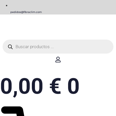
pedidos@fibraclim.com
Búsqueda
de
productos
0,00
€
0