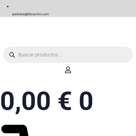
pedidos@fibraclim.com
Búsqueda
de
productos
0,00
€
0