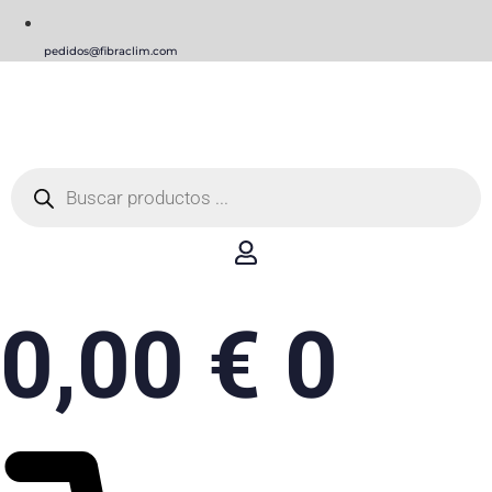
pedidos@fibraclim.com
Búsqueda
de
productos
0,00
€
0