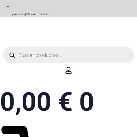
pedidos@fibraclim.com
Búsqueda
de
productos
0,00
€
0