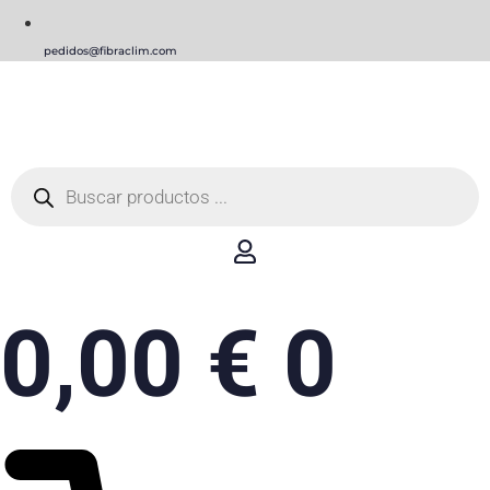
pedidos@fibraclim.com
Búsqueda
de
productos
0,00
€
0