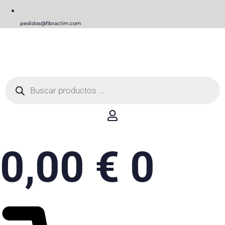
pedidos@fibraclim.com
Búsqueda
de
productos
0,00
€
0