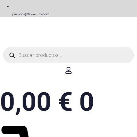
pedidos@fibraclim.com
Búsqueda
de
productos
0,00
€
0