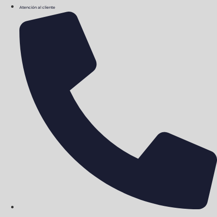
Ir
Atención al cliente
al
contenido