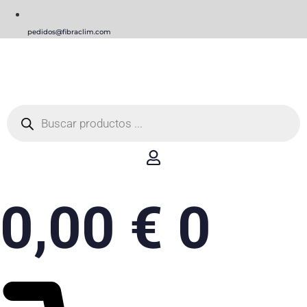
pedidos@fibraclim.com
Búsqueda
de
productos
0,00
€
0