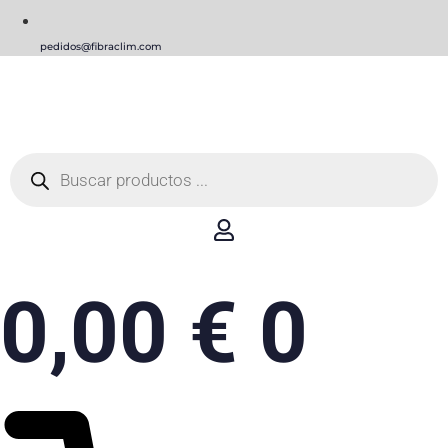
pedidos@fibraclim.com
Búsqueda
de
productos
0,00
€
0