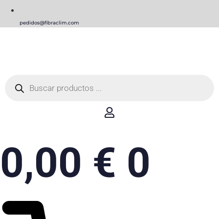
pedidos@fibraclim.com
Búsqueda
de
productos
0,00
€
0