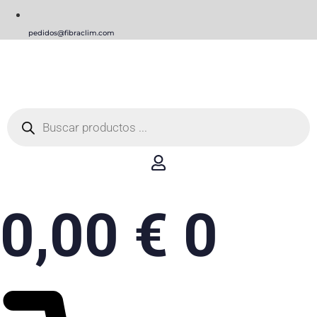
pedidos@fibraclim.com
Búsqueda
de
productos
0,00
€
0