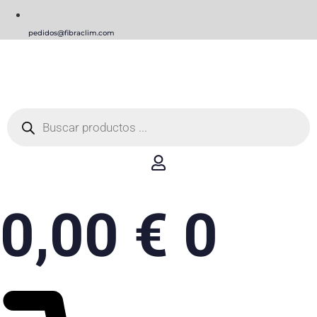
pedidos@fibraclim.com
Búsqueda
de
productos
0,00
€
0