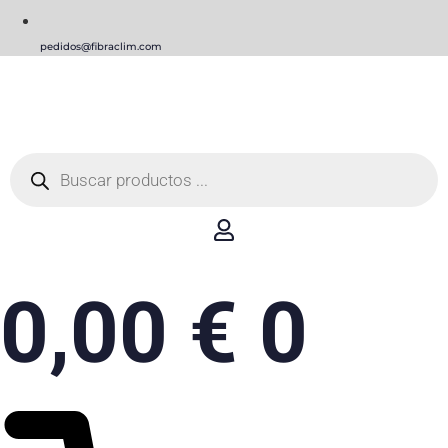
pedidos@fibraclim.com
Búsqueda
de
productos
0,00
€
0