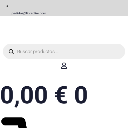
pedidos@fibraclim.com
Búsqueda
de
productos
0,00
€
0