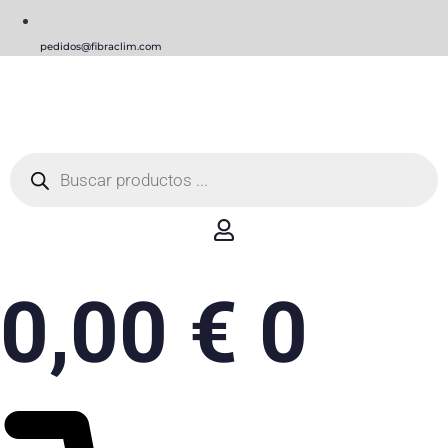
pedidos@fibraclim.com
Búsqueda
de
productos
0,00
€
0